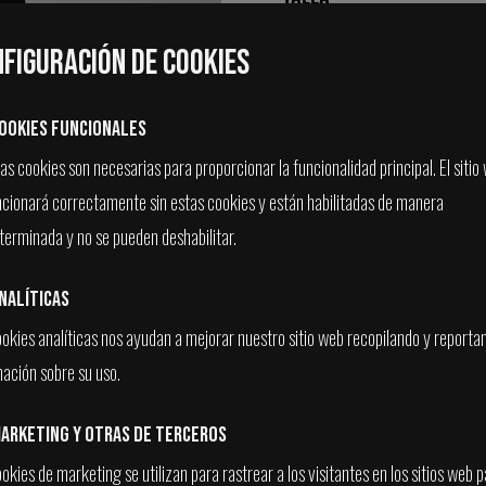
S
M
L
figuración de Cookies
24,99€
ookies Funcionales
s cookies son necesarias para proporcionar la funcionalidad principal. El sitio
ncionará correctamente sin estas cookies y están habilitadas de manera
NO DISPONIBLE
terminada y no se pueden deshabilitar.
nalíticas
ookies analíticas nos ayudan a mejorar nuestro sitio web recopilando y reporta
mación sobre su uso.
TAMBIÉN TE PODRÍA INTERESA
arketing y otras de terceros
okies de marketing se utilizan para rastrear a los visitantes en los sitios web 