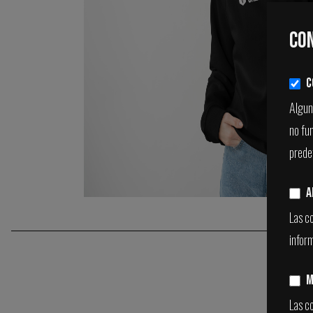
Con
C
Alguna
no fu
prede
A
Las c
infor
M
Las co