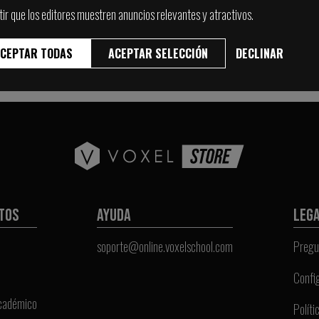
tir que los editores muestren anuncios relevantes y atractivos.
CEPTAR TODAS
VER MAS PRODUCTOS
ACEPTAR SELECCIÓN
DECLINAR
TOS
AYUDA
LEG
soporte@online.voxelschool.com
Pregu
Confi
Académico
Políti